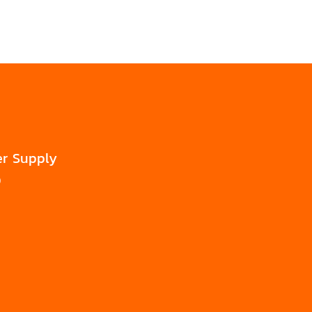
er Supply
0